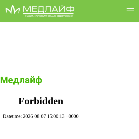
Клиника "Медлайф"
Медлайф
, многопрофильная
клиника
Медлайф - это многопрофильное лечебно-диагностическое
учреждение, расположенное в шаговой доступности от станции
метро Звездная. Клиника оснащена уникальным современным
медицинским оборудованием.
Медлайф
, в Санкт-Петербурге
Медлайф это многопрофильное учреждение, призванное
предоставлять своим пациентам качественные услуги по